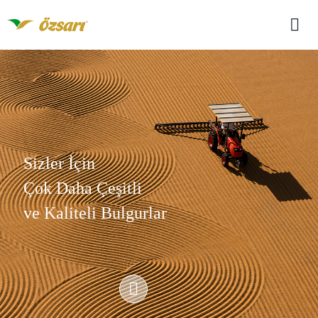
Sizler İçin
Çok Daha Çeşitli
ve Kaliteli Bulgurlar