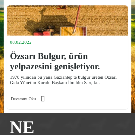
08.02.2022
0
Özsarı Bulgur, ürün
yelpazesini genişletiyor.
3
y
1978 yılından bu yana Gaziantep'te bulgur üreten Özsarı
Gıda Yönetim Kurulu Başkanı İbrahim Sarı, kı..
D
Devamını Oku
NE