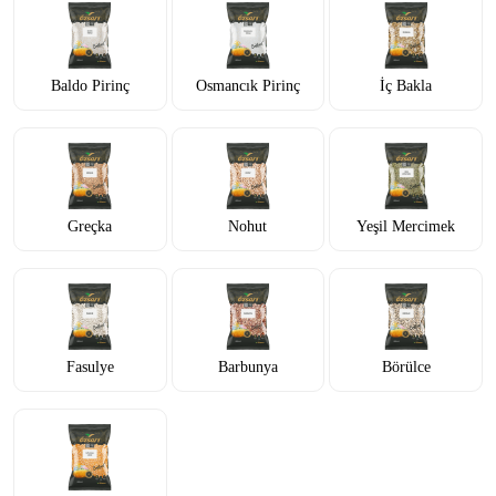
Baldo Pirinç
Osmancık Pirinç
İç Bakla
Greçka
Nohut
Yeşil Mercimek
Fasulye
Barbunya
Börülce